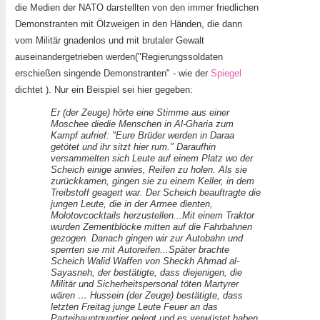
die Medien der NATO darstellten von den immer friedlichen
Demonstranten mit Ölzweigen in den Händen, die dann
vom Militär gnadenlos und mit brutaler Gewalt
auseinandergetrieben werden("Regierungssoldaten
erschießen singende Demonstranten" - wie der
Spiegel
dichtet ). Nur ein Beispiel sei hier gegeben:
Er (der Zeuge) hörte eine Stimme aus einer
Moschee diedie Menschen in Al-Gharia zum
Kampf aufrief: "Eure Brüder werden in Daraa
getötet und ihr sitzt hier rum." Daraufhin
versammelten sich Leute auf einem Platz wo der
Scheich einige anwies, Reifen zu holen. Als sie
zurückkamen, gingen sie zu einem Keller, in dem
Treibstoff geagert war. Der Scheich beauftragte die
jungen Leute, die in der Armee dienten,
Molotovcocktails herzustellen...Mit einem Traktor
wurden Zementblöcke mitten auf die Fahrbahnen
gezogen. Danach gingen wir zur Autobahn und
sperrten sie mit Autoreifen...Später brachte
Scheich Walid Waffen von Sheckh Ahmad al-
Sayasneh, der bestätigte, dass diejenigen, die
Militär und Sicherheitspersonal töten Martyrer
wären … Hussein (der Zeuge) bestätigte, dass
letzten Freitag junge Leute Feuer an das
Parteihauptquartier gelegt und es verwüstet haben.