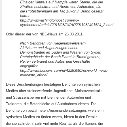
Einziger Hinweis auf Kämpfe waren Steine, die die
Straßen bedeckten und Reste von Autoreifen, die
die Protestierenden am Tag zuvor in Brand gesetzt
hatten.
http://www.washingtonpost.com/wp-
dyn/content/article/2011/03/24/AR2011032401524_2.html
Oder dieser der von NBC-News am 26.03.2011:
Nach Berichten von Regierunsvertretern,
Aktivisten und Augenzeugen haben
Demonstranten im Süden und Westen von Syrien
Parteigebäude der Baath-Partei in Brand gesetzt,
Reifen verbrannt und Autos und Geschäfte
angegriffen.
http://www.nbcnews.com/id/42283081/ns/world_news-
mideastn_africa/
Diese Beschreibungen bestätigen Berichte von syrischen
Medien über steinewerfende Jugendliche, Molotovcocktails
und Strassensperren mit brennenden Autoreifen und
Traktoren, die Betonblöcke auf Autobahnen ziehen. Die
Berichte von bewaffneten Auseinandersetzungen, wie sie in
syrischen Medien zu finden waren, bieten in den Details,
die sie schildern, sehr viel mehr Realität als die Ikonen, die