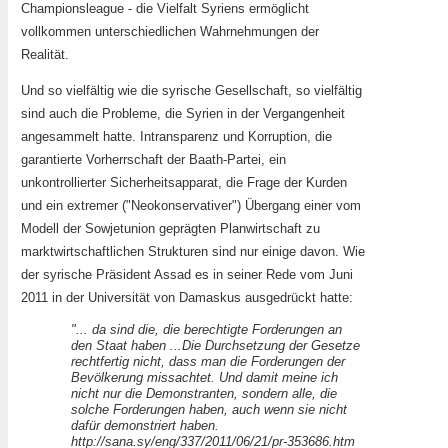
Championsleague - die Vielfalt Syriens ermöglicht
vollkommen unterschiedlichen Wahrnehmungen der
Realität.
Und so vielfältig wie die syrische Gesellschaft, so vielfältig
sind auch die Probleme, die Syrien in der Vergangenheit
angesammelt hatte. Intransparenz und Korruption, die
garantierte Vorherrschaft der Baath-Partei, ein
unkontrollierter Sicherheitsapparat, die Frage der Kurden
und ein extremer ("Neokonservativer") Übergang einer vom
Modell der Sowjetunion geprägten Planwirtschaft zu
marktwirtschaftlichen Strukturen sind nur einige davon. Wie
der syrische Präsident Assad es in seiner Rede vom Juni
2011 in der Universität von Damaskus ausgedrückt hatte:
"... da sind die, die berechtigte Forderungen an
den Staat haben ...Die Durchsetzung der Gesetze
rechtfertig nicht, dass man die Forderungen der
Bevölkerung missachtet. Und damit meine ich
nicht nur die Demonstranten, sondern alle, die
solche Forderungen haben, auch wenn sie nicht
dafür demonstriert haben.
http://sana.sy/eng/337/2011/06/21/pr-353686.htm